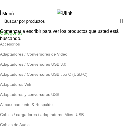
Cerrar
Cerrar
Cerrar
Cerrar
Cerrar
Cerrar
Cerrar
Cerrar
Cerrar
Cerrar
Cerrar
Cerrar
Menú
Comenzar a escribir para ver los productos que usted está
Categorías
buscando.
Accesorios
Adaptadores / Conversores de Video
Adaptadores / Conversores USB 3.0
Adaptadores / Conversores USB tipo C (USB-C)
Adaptadores Wifi
Adaptadores y conversores USB
Almacenamiento & Respaldo
Cables / cargadores / adaptadores Micro USB
Cables de Audio