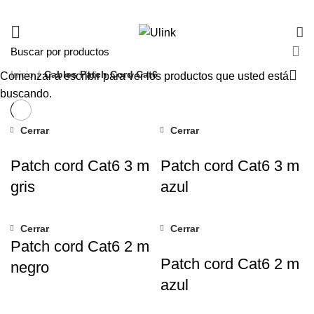
Inicio
Cables Patch Cord Cat6
Comenzar a escribir para ver los productos que usted está
buscando.
Cerrar
Cerrar
Patch cord Cat6 3 m
Patch cord Cat6 3 m
gris
azul
Cerrar
Cerrar
Patch cord Cat6 2 m
Patch cord Cat6 2 m
negro
azul