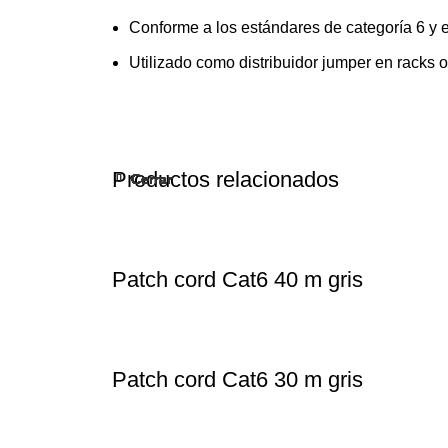
Conforme a los estándares de categoría 6 y 
Utilizado como distribuidor jumper en racks 
Productos relacionados
Cerrar
Cerrar
Cerrar
Cerrar
Cerrar
Cerrar
Cerrar
Cerrar
Cerrar
Cerrar
Patch cord Cat6 40 m gris
Patch cord Cat6 30 m gris