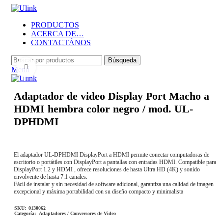
PRODUCTOS
ACERCA DE…
CONTACTÁNOS
Búsqueda
Haga Click para agrandar
Menú
Adaptador de video Display Port Macho a
HDMI hembra color negro / mod. UL-
DPHDMI
El adaptador UL-DPHDMI DisplayPort a HDMI permite conectar computadoras de
escritorio o portátiles con DisplayPort a pantallas con entradas HDMI. Compatible para
DisplayPort 1.2 y HDMI , ofrece resoluciones de hasta Ultra HD (4K) y sonido
envolvente de hasta 7.1 canales.
Fácil de instalar y sin necesidad de software adicional, garantiza una calidad de imagen
excepcional y máxima portabilidad con su diseño compacto y minimalista
SKU:
0130062
Categoría:
Adaptadores / Conversores de Video