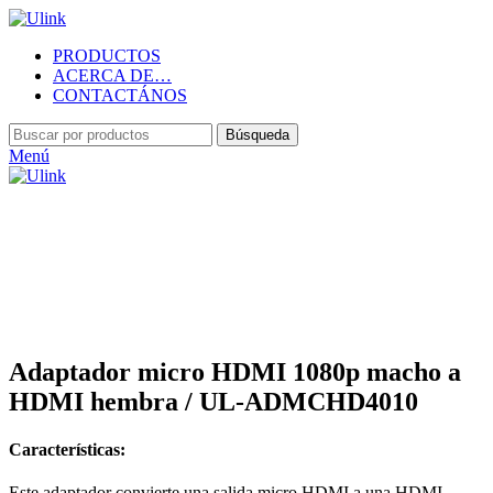
PRODUCTOS
ACERCA DE…
CONTACTÁNOS
Búsqueda
Menú
Haga Click para agrandar
Adaptador micro HDMI 1080p macho a
HDMI hembra / UL-ADMCHD4010
Características:
Este adaptador convierte una salida micro HDMI a una HDMI.