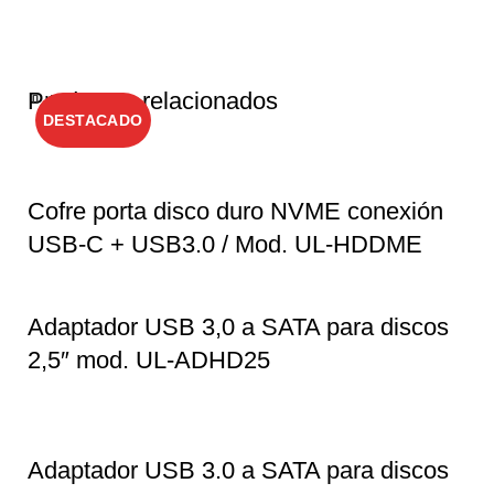
Productos relacionados
Cerrar
Cerrar
Cerrar
Cerrar
Cerrar
Cerrar
Cerrar
Cerrar
Cerrar
Cerrar
DESTACADO
Cofre porta disco duro NVME conexión
USB-C + USB3.0 / Mod. UL-HDDME
Adaptador USB 3,0 a SATA para discos
2,5″ mod. UL-ADHD25
Adaptador USB 3.0 a SATA para discos