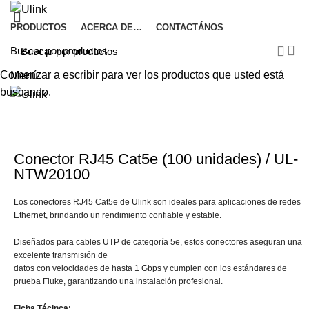
PRODUCTOS
ACERCA DE…
CONTACTÁNOS
Comenzar a escribir para ver los productos que usted está
Menú
buscando.
Haga Click para agrandar
Conector RJ45 Cat5e (100 unidades) / UL-
NTW20100
Los conectores RJ45 Cat5e de Ulink son ideales para aplicaciones de redes
Ethernet, brindando un rendimiento confiable y estable.
Diseñados para cables UTP de categoría 5e, estos conectores aseguran una
excelente transmisión de
datos con velocidades de hasta 1 Gbps y cumplen con los estándares de
prueba Fluke, garantizando una instalación profesional.
Ficha Técinca: