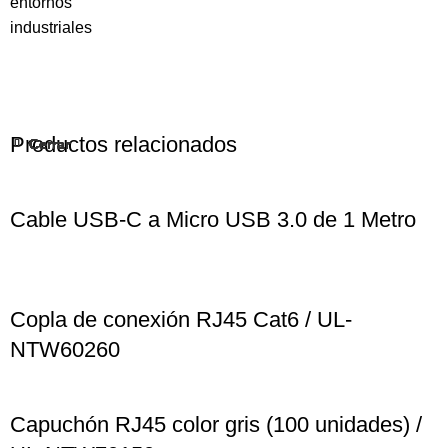
entornos
industriales
Productos relacionados
Cerrar
Cerrar
Cerrar
Cerrar
Cerrar
Cerrar
Cerrar
Cerrar
Cerrar
Cerrar
Cable USB-C a Micro USB 3.0 de 1 Metro
Copla de conexión RJ45 Cat6 / UL-
NTW60260
Capuchón RJ45 color gris (100 unidades) /