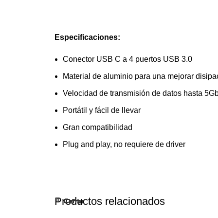
Especificaciones:
Conector USB C a 4 puertos USB 3.0
Material de aluminio para una mejorar disipac
Velocidad de transmisión de datos hasta 5G
Portátil y fácil de llevar
Gran compatibilidad
Plug and play, no requiere de driver
Productos relacionados
Cerrar
Cerrar
Cerrar
Cerrar
Cerrar
Cerrar
Cerrar
Cerrar
Cerrar
Cerrar