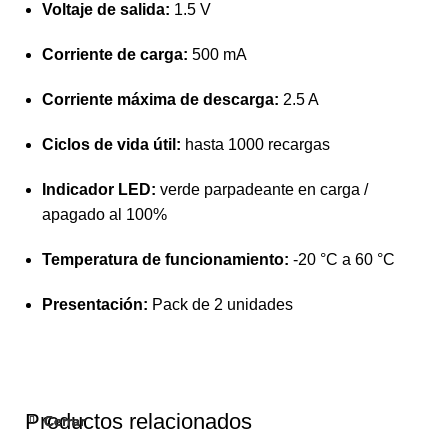
Voltaje de salida:
1.5 V
Corriente de carga:
500 mA
Corriente máxima de descarga:
2.5 A
Ciclos de vida útil:
hasta 1000 recargas
Indicador LED:
verde parpadeante en carga /
apagado al 100%
Temperatura de funcionamiento:
-20 °C a 60 °C
Presentación:
Pack de 2 unidades
Productos relacionados
Cerrar
Cerrar
Cerrar