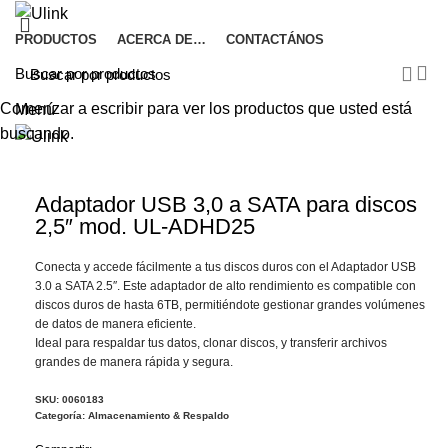
PRODUCTOS
ACERCA DE…
CONTACTÁNOS
Comenzar a escribir para ver los productos que usted está
Menú
buscando.
Haga Click para agrandar
Adaptador USB 3,0 a SATA para discos
2,5″ mod. UL-ADHD25
Conecta y accede fácilmente a tus discos duros con el Adaptador USB
3.0 a SATA 2.5″. Este adaptador de alto rendimiento es compatible con
discos duros de hasta 6TB, permitiéndote gestionar grandes volúmenes
de datos de manera eficiente.
Ideal para respaldar tus datos, clonar discos, y transferir archivos
grandes de manera rápida y segura.
SKU:
0060183
Categoría:
Almacenamiento & Respaldo