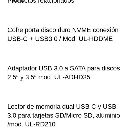
Productos relacionados
Cerrar
Cerrar
Cerrar
Cerrar
Cerrar
Cerrar
Cerrar
Cerrar
Cerrar
Cerrar
Cofre porta disco duro NVME conexión
USB-C + USB3.0 / Mod. UL-HDDME
Adaptador USB 3.0 a SATA para discos
2,5″ y 3,5″ mod. UL-ADHD35
Lector de memoria dual USB C y USB
3.0 para tarjetas SD/Micro SD, aluminio
/mod. UL-RD210