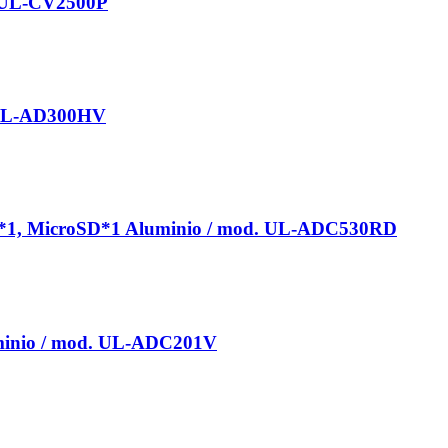
. UL-CV2500P
 UL-AD300HV
SD*1, MicroSD*1 Aluminio / mod. UL-ADC530RD
uminio / mod. UL-ADC201V