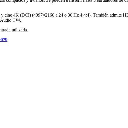
ompactos y livianos. Se pueden transferir hasta 3 enrutadores de dis
0) y cine 4K (DCI) (4097×2160 a 24 o 30 Hz 4:4:4). También admite H
r Audio T™.
trada utilizada.
0079