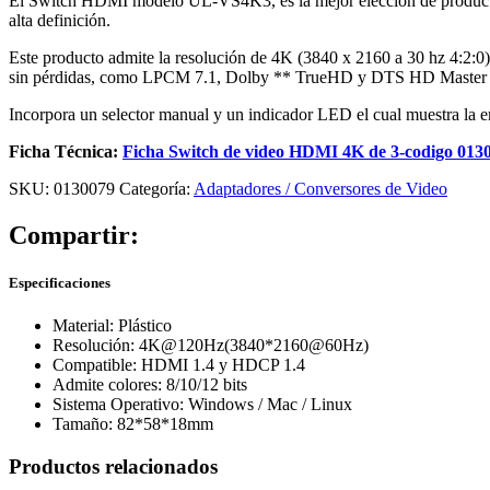
El Switch HDMI modelo UL-VS4K3, es la mejor elección de productos c
alta definición.
Este producto admite la resolución de 4K (3840 x 2160 a 30 hz 4:2:
sin pérdidas, como LPCM 7.1, Dolby ** TrueHD y DTS HD Maste
Incorpora un selector manual y un indicador LED el cual muestra la en
Ficha Técnica:
Ficha Switch de video HDMI 4K de 3-codigo 013
SKU:
0130079
Categoría:
Adaptadores / Conversores de Video
Compartir:
Especificaciones
Material: Plástico
Resolución: 4K@120Hz(3840*2160@60Hz)
Compatible: HDMI 1.4 y HDCP 1.4
Admite colores: 8/10/12 bits
Sistema Operativo: Windows / Mac / Linux
Tamaño: 82*58*18mm
Productos relacionados