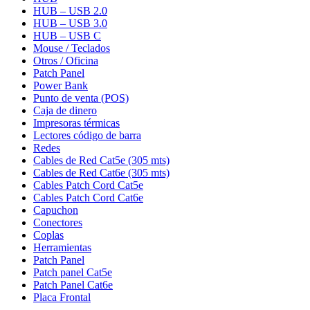
HUB – USB 2.0
HUB – USB 3.0
HUB – USB C
Mouse / Teclados
Otros / Oficina
Patch Panel
Power Bank
Punto de venta (POS)
Caja de dinero
Impresoras térmicas
Lectores código de barra
Redes
Cables de Red Cat5e (305 mts)
Cables de Red Cat6e (305 mts)
Cables Patch Cord Cat5e
Cables Patch Cord Cat6e
Capuchon
Conectores
Coplas
Herramientas
Patch Panel
Patch panel Cat5e
Patch Panel Cat6e
Placa Frontal