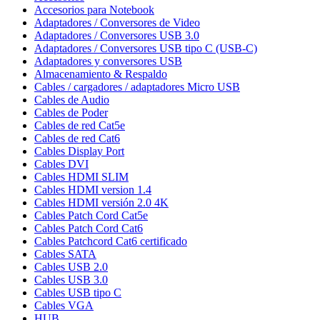
Accesorios para Notebook
Adaptadores / Conversores de Video
Adaptadores / Conversores USB 3.0
Adaptadores / Conversores USB tipo C (USB-C)
Adaptadores y conversores USB
Almacenamiento & Respaldo
Cables / cargadores / adaptadores Micro USB
Cables de Audio
Cables de Poder
Cables de red Cat5e
Cables de red Cat6
Cables Display Port
Cables DVI
Cables HDMI SLIM
Cables HDMI version 1.4
Cables HDMI versión 2.0 4K
Cables Patch Cord Cat5e
Cables Patch Cord Cat6
Cables Patchcord Cat6 certificado
Cables SATA
Cables USB 2.0
Cables USB 3.0
Cables USB tipo C
Cables VGA
HUB