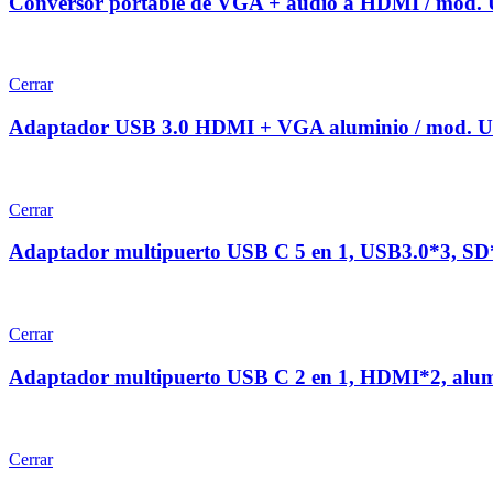
Conversor portable de VGA + audio a HDMI / mod
Cerrar
Adaptador USB 3.0 HDMI + VGA aluminio / mod.
Cerrar
Adaptador multipuerto USB C 5 en 1, USB3.0*3, 
Cerrar
Adaptador multipuerto USB C 2 en 1, HDMI*2, al
Cerrar