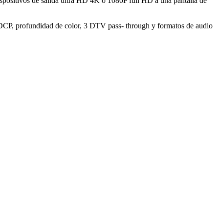
positivos de salida ultra HD 4K o 1080P full HD a una pantalla de
DCP, profundidad de color, 3 DTV pass- through y formatos de audio